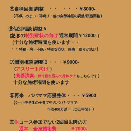
⑤自律回復 調整 ・・ ・・ ・￥8000-
（
）
不眠
めまい
耳鳴り・他の自律神経の調整/頭蓋調整
・
・
⑥個別相談 調整Ａ
(急ぎの
特別症状の向け
通常期間￥12000-）
（十分な施術時間を使います・・
・・
）
特腰・肩・不眠・特別な症状 頭痛
眠りが浅い
⑦個別相談 調整Ｂ・・・￥9000-
(
アスリート向け
）
（
楽器演奏
）
に伴う疲れ歪みの身体ケア
もこちらです
十分な施術時間を使います
⑧再来 パパママ応援整体・ ・・￥5900-
（
0～小中学生の子育て中のパパとママで、
）
年収400万以下〔自己申請〕
⑨
※
コース参加でない2回目以降の方
通常 全身施術費 ￥7000-