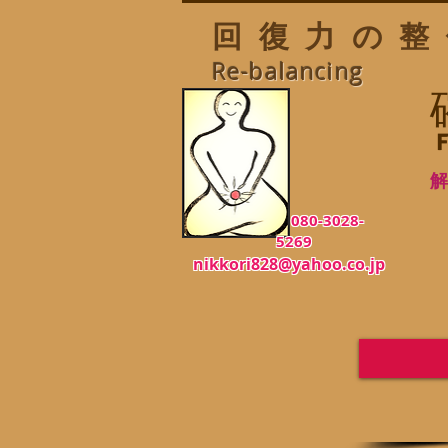
回復力の整
Re-balancing
F
解
080-3028-
5269
nikkori828@yahoo.co.jp