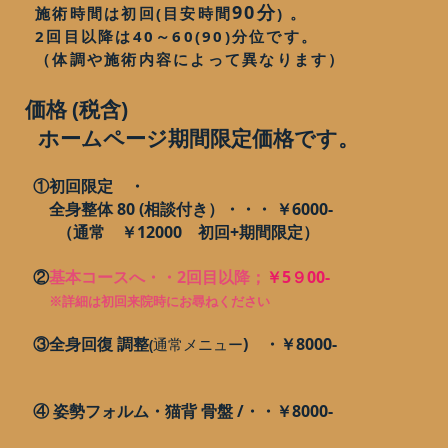
90分
施術時間は初回(目安時間
) 。
2回目以降は40～60(90)分位です。
（体調や施術内容によって異なります）
価格 (税含)
ホームページ期間限定価格です。
​
①初回限定 ・
全身整体 80 (相談付き）・・・ ￥6000-
（通常 ￥12000 初回+期間限定）
②
基本コースへ・・2回目以降；
￥5９00-
※詳細は初回来院時にお尋ねください
​ ③全身回復 調整
) ・￥8000-
通常メニュー
(
​ ④ 姿勢フォルム・猫背 骨盤 /・・￥8000-