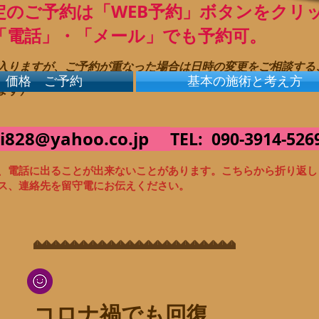
指定のご予約は「WEB予約」ボタンをクリ
電話」・「メール」でも予約可。
入りますが、ご予約が重なった場合は日時の変更をご相談する
価格 ご予約
基本の施術と考え方
ます）
i828@yahoo.co.jp
TEL: 090-3914-526
、電話に出ることが出来ないことがあります。
こちらから折り返し
ス、連絡先を留守電にお伝えください。
コロナ禍でも回復