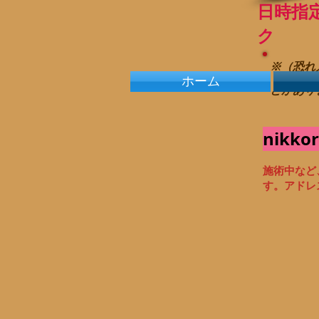
​日時
ク 「
※
（恐れ
ホーム
とがあり
nikkor
施術中など
す。アドレ