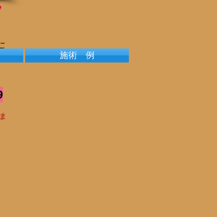
ッ
こ
施術 例
9
ま