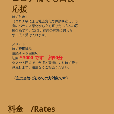
応援
施術対象；
（コロナ禍による社会変化で体調を崩し、心
身のバランス悪化から立ち直りたい方への応
援企画です。(コロナ罹患の有無に関わら
ず、広く受け入れます）
メリット；
施術費用減免
連続４～５回施術
￥
3000-です 約90分
初回
☆２〜５回まで、年収と事情により施術費を
減免します。遠慮なくご相談ください。
（
）
主に当院に初めての方対象です
料金 /Rates