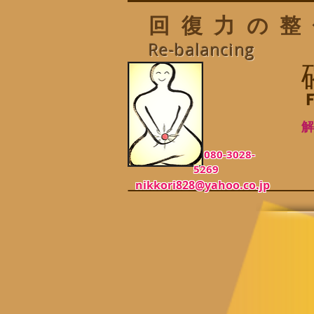
回復力の整
Re-balancing
F
解
080-3028-
5269
nikkori828@yahoo.co.jp